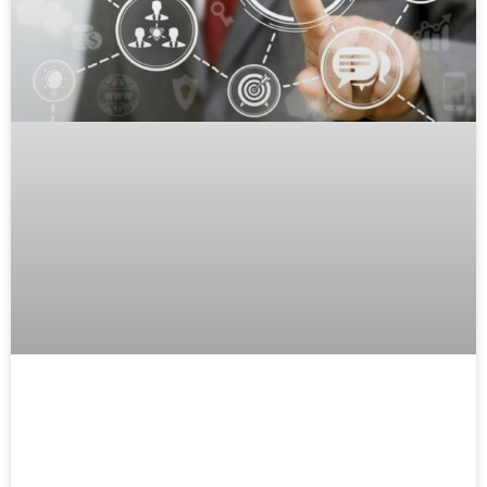
ADVANCED
EXCEL
COURSE
Linked
in
online
course
–
كورس
لينكد
كيف يقوم الـ HR بعمل تقييم أداء
ان
موظفين؟
اونلاين