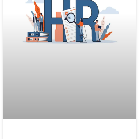
ما هو ال HR ؟ وما هي وظيفته ؟ و كيف