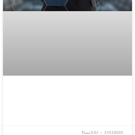
ف يساعدك كورس الموارد البشرية في
قيق نجاح وظيفي؟
ف اكتر »
17/11/20
5:51 مساءً