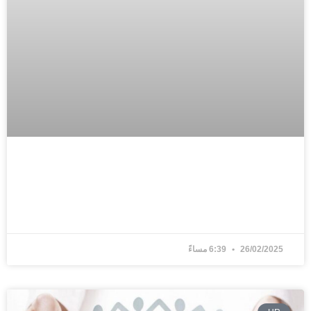
ف تجتاز انترفيو لوظيفة HR بنجاح؟
ف اكتر »
26/02/20
6:39 مساءً