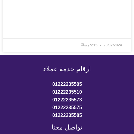
صل على وظيفة في قسم الموارد
بشرية HR!
ف اكتر »
23/07/20
5:15 مساءً
ارقام خدمة عملاء
01222235505
01222235510
01222235573
01222235575
01222235585
تواصل معنا