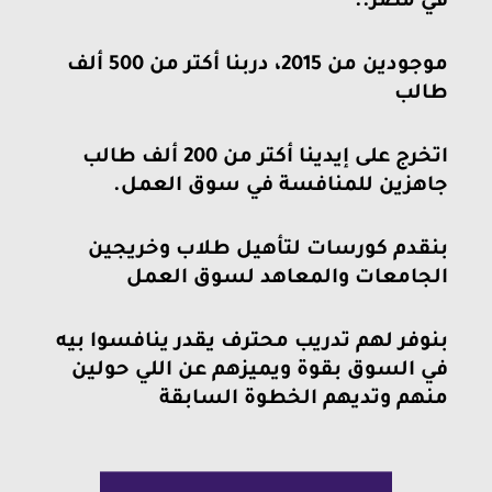
 مصر..
موجودين من 2015، دربنا أكتر من 500 ألف
الب
ADVANCED
EXCEL
اتخرج على إيدينا أكتر من 200 ألف طالب
COURSE
هزين للمنافسة في سوق العمل.
Linked
قدم كورسات لتأهيل طلاب وخريجين
in
جامعات والمعاهد لسوق العمل
online
course
وفر لهم تدريب محترف يقدر ينافسوا بيه
–
 السوق بقوة ويميزهم عن اللي حولين
كورس
هم وتديهم الخطوة السابقة
لينكد
ان
اونلاين