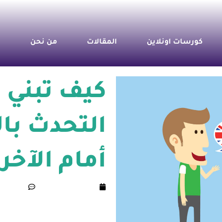
كورسات اونلاين
المقالات
من نحن
ت
كيف تبني 
التحدث بال
أمام الآخر
مارس 18, 2025
mments