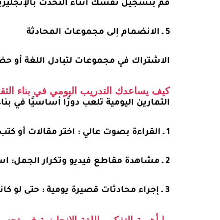
قم بتسجيل نفسك أثناء التحدث بالإنجليزية
5 ـ الانضمام إلى مجموعات المحادثة
الاشتراك في مجموعات لتبادل اللغة أو حضو
كيف يساعدك التدريب اليومي في بناء الثقة
التمارين اليومية تلعب دورًا أساسيًا في بناء
1 ـ القراءة بصوت عالي : اختر مقالات أو كتب باللغة الإنجليزية و اقرأها بصوت مسموع لتعتاد على نطق الكلمات بشكل صحيح.
2 ـ مشاهدة مقاطع فيديو وتكرار الجمل: استمع إلى الناطقين الأصليين وكرر الجمل بعدهم لمحاكاة طريقة نطقهم.
3 ـ إجراء محادثات قصيرة يومية : حتى لو كانت محادثات بسيطة، فإن التحدث يوميًا يساعد في تحسين الطلاقة والتخلص من التردد.