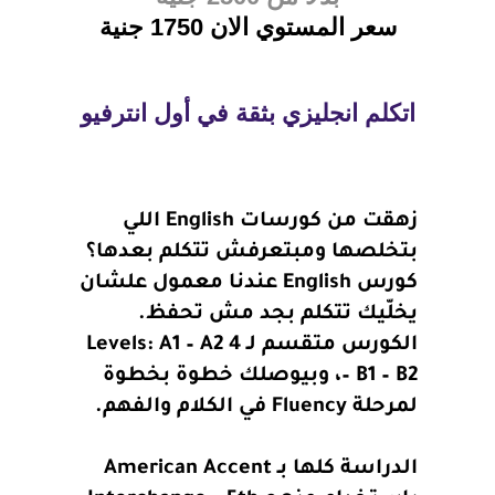
سعر المستوي الان 1750 جنية
اتكلم انجليزي بثقة في أول انترفيو
زهقت من كورسات English اللي
بتخلصها ومبتعرفش تتكلم بعدها؟
كورس English عندنا معمول علشان
يخلّيك تتكلم بجد مش تحفظ.
الكورس متقسم لـ 4 Levels: A1 – A2
– B1 – B2، وبيوصلك خطوة بخطوة
لمرحلة Fluency في الكلام والفهم.
الدراسة كلها بـ American Accent