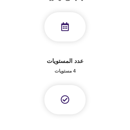
ADVANCED
EXCEL
COURSE
عدد المستويات
Linked
in
4 مستويات
online
course
–
كورس
لينكد
ان
اونلاين