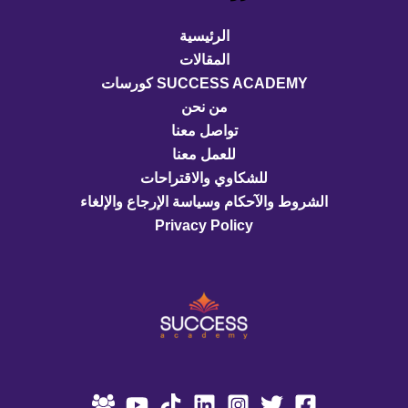
تعلمت 
ومنها 
الكثير 
الرئيسية
معك 
اخت
المقالات
وأنا 
ب
SUCCESS ACADEMY كورسات
فخور 
من نحن
جدًا 
مع 
تواصل معنا
بالحص
للعمل معنا
ول 
للشكاوي والاقتراحات
على 
الشروط والآحكام وسياسة الإرجاع والإلغاء
الشهاد
في 
Privacy Policy
ات 
ممارس
منكأتمن
ه في 
ى لك 
اللغه
دائما 
التوفي
ق 
وأعلى 
مستويا