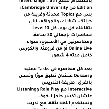
باستخدام منهج Interchange – 5th
Edition من Cambridge University،
بس مع Topics محدثة وقريبة من
حياتك، شغلك، والمواقف اللي
بتقابلك كل يوم. كل Level 10
محاضرات بإجمالي 30 ساعة،
ومحاضرتين في الأسبوع، سواء
Online Live أو من فروعنا، والكورس
كامل مدته 4 شهور.
بعد كل محاضرة في Tasks عملية
وQuizzes علشان تطبق فورًا وتحس
بالفرق. طريقة التدريس
Interactive مع Role Play وListening
علشان تكسر حاجز الخوف
وتستخدم اللغة بثقة، مع تدريب