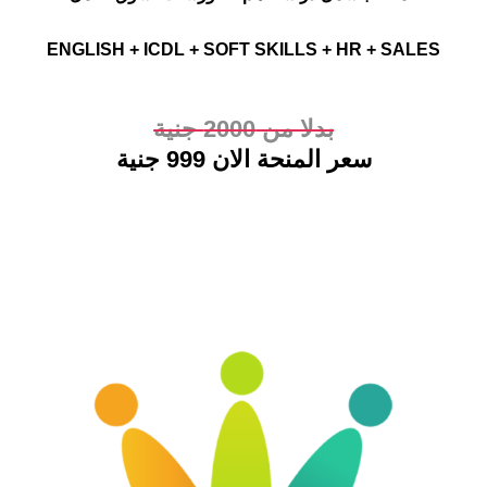
ENGLISH + ICDL + SOFT SKILLS + HR + SAL
ADVANCED
بدلا من 2000 جنية
EXCEL
سعر المنحة الان 999 جنية
COURSE
Linked
in
online
course
–
كورس
لينكد
ان
اونلاين