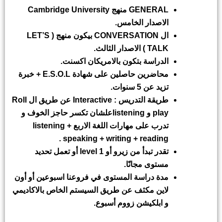
GENERAL
منهج
Cambridge University
الاصدار الخامس.
ال
CONVERSATION
بيكون منهج (
LET’S
TALK
) الاصدار الثالث.
الدراسة بتكون بالامريكان اكسنت.
محاضرين حاصلين على شهادة
E.S.O.L
+ خبرة
تزيد عن 5 سنوات.
طريقة التدريس :
Interactive
عن طريق ال
Roll
play
و
listening
علشان تكسر حاجز الخوف
و
تدرب على مهارات اللغة الاربع
listening +
.
speaking + writing + reading
تقدر تبدأ من زيرو أو
level 1
أو تعمل تحديد
مستوى مجانًا.
مدة دراسة المستوى في فروعنا اسبوعين أو أون
لاين مكثف عن طريق السيستم الخاص بالاكاديمي
و ابلكيشن زووم أسبوع.