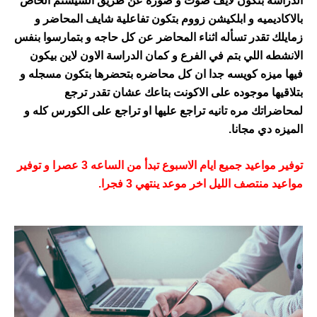
سة بتكون لايف صوت و صوره عن طريق السيستم الخاص
اديميه و ابلكيشن زووم بتكون تفاعلية شايف المحاضر و
ك تقدر تسأله اثناء المحاضر عن كل حاجه و بتمارسوا بنفس
طه اللي بتم في الفرع و كمان الدراسة الاون لاين بيكون
ميزه كويسه جدا ان كل محاضره بتحضرها بتكون مسجله و
يها موجوده على الاكونت بتاعك عشان تقدر ترجع
راتك مره تانيه تراجع عليها او تراجع على الكورس كله و
ه دي مجانا.
توفير مواعيد جميع ايام الاسبوع تبدأ من الساعه 3 عصرا و توفير
 منتصف الليل اخر موعد ينتهي 3 فجرا.