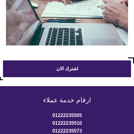
اشترك الان
ارقام خدمة عملاء
01222235505
01222235510
01222235573