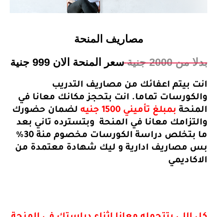
مصاريف المنحة
2000 جنية
سعر المنحة الان 999 جنية
بيتم اعفائك من مصاريف التدريب
ورسات تماما. انت بتحجز مكانك معانا في
نحة
بمبلغ تأميني 1500 جنيه
لضمان حضورك
زامك معانا في المنحة وبتسترده تاني بعد
ما بتخلص دراسة الكورسات مخصوم منة 30%
صاريف ادارية و ليك شهادة معتمدة من
اديمي
للي بتتحمله معانا اثناء دراستك في المنحة